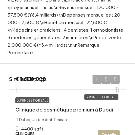
\nLoyer annuel : inclus \nRevenu mensuel : 120 000 –
37,500 €(¥6,4 milliards) \nDépenses mensuelles : 20
000 – 7,500 € \nBénéfice mensuel : 22,500 €
\nMédecins et praticiens : 4 dentistes, 1 orthodontiste,
3 médecins généralistes, 2 infirmières \nPrix de vente :
2,000,000 €(¥3,4 milliards) \n \nRemarque :
Propriétaire
Similar Listings
€ 1,000,000
BUSINESS FOR SALE
BUSINESS FOR SALE
Clinique de cosmétique premium à Dubaï
Dubai, United Arab Emirates
4400
sqft
CLINIQUES
Details