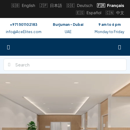
🇬🇧
English
🇯🇵
日本語
🇩🇪
Deutsch
🇫🇷
Français
🇪🇸
Español
🇨🇳
中文
+971 501102183
Burjuman - Dubai
9 am to 6 pm
info@AceElites.com
UAE
Monday to Friday