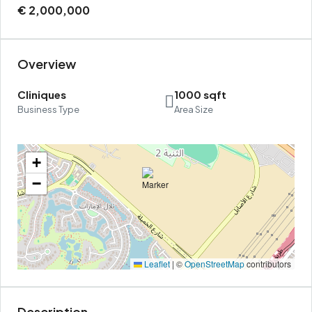
€ 2,000,000
Overview
Cliniques
1000 sqft
Business Type
Area Size
+
−
Leaflet
|
©
OpenStreetMap
contributors
Description